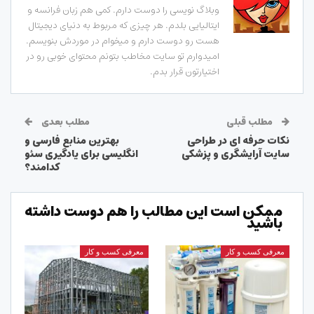
وبلاگ نویسی را دوست دارم. کمی هم زبان فرانسه و
ایتالیایی بلدم. هر چیزی که مربوط به دنیای دیجیتال
هست رو دوست دارم و میخوام در موردش بنویسم.
امیدوارم تو سایت مخاطب بتونم محتوای خوبی رو در
اختیارتون قرار بدم.
مطلب قبلی
مطلب بعدی
نکات حرفه ای در طراحی
بهترین منابع فارسی و
سایت آرایشگری و پزشکی
انگلیسی برای یادگیری سئو
کدامند؟
ممکن است این مطالب را هم دوست داشته
باشید
معرفی کسب و کار
معرفی کسب و کار