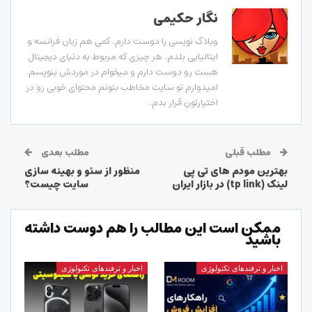
نگار حکیمی
وبلاگ نویسی را دوست دارم. کمی هم زبان فرانسه و
ایتالیایی بلدم. هر چیزی که مربوط به دنیای دیجیتال
هست رو دوست دارم و میخوام در موردش بنویسم.
امیدوارم تو سایت مخاطب بتونم محتوای خوبی رو در
اختیارتون قرار بدم.
مطلب قبلی
مطلب بعدی
بهترین مودم های تی پی
منظور از سئو و بهینه سازی
لینک (tp link)‌ در بازار ایران
سایت چیست؟
ممکن است این مطالب را هم دوست داشته
باشید
اخبار و ترفندهای تکنولوژی
اخبار و ترفندهای تکنولوژی