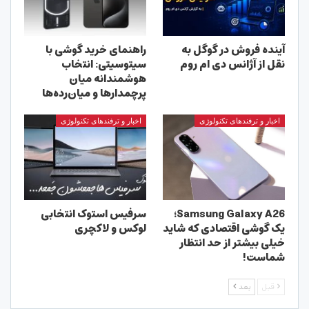
آینده فروش در گوگل به
راهنمای خرید گوشی با
نقل از آژانس دی ام روم
سیتوسیتی: انتخاب
هوشمندانه میان
پرچمدارها و میان‌رده‌ها
اخبار و ترفندهای تکنولوژی
اخبار و ترفندهای تکنولوژی
Samsung Galaxy A26؛
سرفیس استوک انتخابی
یک گوشی اقتصادی که شاید
لوکس و لاکچری
خیلی بیشتر از حد انتظار
شماست!
قبل
بعد