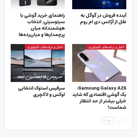
آینده فروش در گوگل به
راهنمای خرید گوشی با
نقل از آژانس دی ام روم
سیتوسیتی: انتخاب
هوشمندانه میان
پرچمدارها و میان‌رده‌ها
اخبار و ترفندهای تکنولوژی
اخبار و ترفندهای تکنولوژی
Samsung Galaxy A26؛
سرفیس استوک انتخابی
یک گوشی اقتصادی که شاید
لوکس و لاکچری
خیلی بیشتر از حد انتظار
شماست!
قبل
بعد