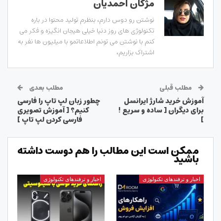
مژگان احمدیان
نوشتن رو دوس دارم، بنظرم تولید محتوا در باره
تکنولوژی های روز دنیا خیلی هیجان انگیزه و فکر می
کنم با نوشتن می تونم اطلاعاتمو با میلیون ها نفر به
اشتراک بزاریم،
مطلب قبلی
مطلب بعدی
آموزش خرید شارژ ایرانسل
چطور زبان لپ تاپ را فارسی
برای دیگران [ ساده و سریع !
کنیم؟ [ آموزش تصویری
]
فارسی کردن لپ تاپ ]
ممکن است این مطالب را هم دوست داشته
باشید
اخبار و ترفندهای تکنولوژی
اخبار و ترفندهای تکنولوژی