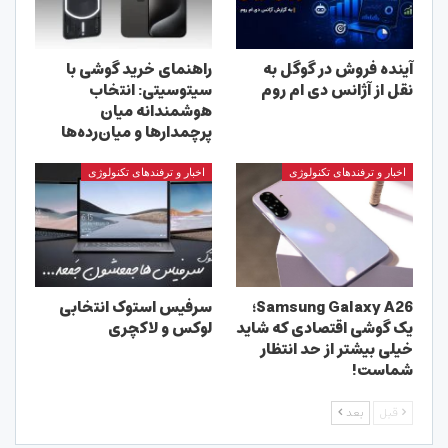
آینده فروش در گوگل به
راهنمای خرید گوشی با
نقل از آژانس دی ام روم
سیتوسیتی: انتخاب
هوشمندانه میان
پرچمدارها و میان‌رده‌ها
اخبار و ترفندهای تکنولوژی
اخبار و ترفندهای تکنولوژی
Samsung Galaxy A26؛
سرفیس استوک انتخابی
یک گوشی اقتصادی که شاید
لوکس و لاکچری
خیلی بیشتر از حد انتظار
شماست!
قبل
بعد