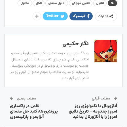
اتانول
اتانول خوراکی
اتانول صنعتی
الکل
متانول
فیسبوک
Twitter
اشتراک
نگار حکیمی
وبلاگ نویسی را دوست دارم. کمی هم زبان فرانسه و
ایتالیایی بلدم. هر چیزی که مربوط به دنیای دیجیتال
هست رو دوست دارم و میخوام در موردش بنویسم.
امیدوارم تو سایت مخاطب بتونم محتوای خوبی رو در
اختیارتون قرار بدم.
مطلب قبلی
مطلب بعدی
آناژورنال با تکنولوژی روز
نقص در پاکسازی
امروز چندومه – تاریخ دقیق
پروتئین‌ها، کلید حل معمای
امروز را با آناژورنال بدانید
آلزایمر و پارکینسون