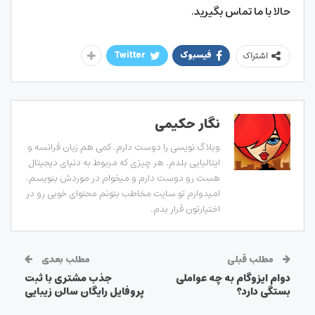
حالا با ما تماس بگیرید.
فیسبوک
Twitter
اشتراک
نگار حکیمی
وبلاگ نویسی را دوست دارم. کمی هم زبان فرانسه و
ایتالیایی بلدم. هر چیزی که مربوط به دنیای دیجیتال
هست رو دوست دارم و میخوام در موردش بنویسم.
امیدوارم تو سایت مخاطب بتونم محتوای خوبی رو در
اختیارتون قرار بدم.
مطلب قبلی
مطلب بعدی
دوام ایزوگام به چه عواملی
جذب مشتری با ثبت
بستگی دارد؟
پروفایل رایگان سالن زیبایی