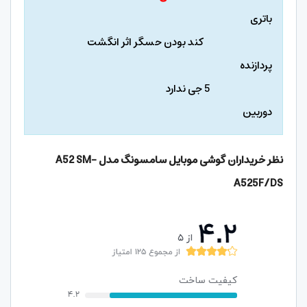
باتری
کند بودن حسگر اثر انگشت
پردازنده
5 جی ندارد
دوربین
نظر خریداران گوشی موبایل سامسونگ مدل A52 SM-
A525F/DS