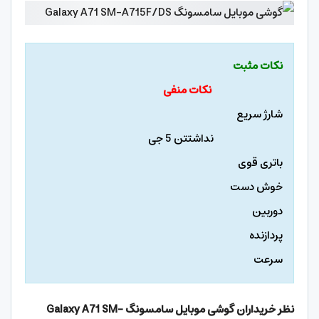
نکات مثبت
نکات منفی
شارژ سریع
نداشتتن 5 جی
باتری قوی
خوش دست
دوربین
پردازنده
سرعت
نظر خریداران گوشی موبایل سامسونگ Galaxy A71 SM-