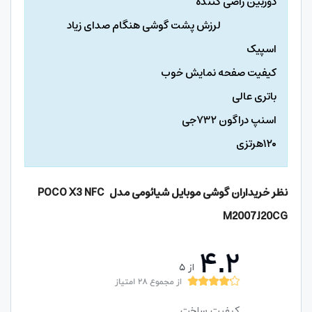
دوربین راضی کننده
لرزش پشت گوشی هنگام صدای زیاد
اسپیک
کیفیت صفحه نمایش خوب
باتری عالی
اسنپ دراگون ۷۳۲جی
۱۲۰هرتزی
نظر خریداران گوشی موبایل شیائومی مدل
POCO X3 NFC
M2007J20CG