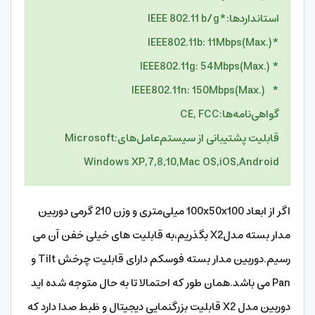
استانداردها:*
IEEE 802.11 b/g
*IEEE802.11b: 11Mbps(Max.)
* IEEE802.11g: 54Mbps(Max.)
* IEEE802.11n: 150Mbps(Max.)
گواهی‌نامه‌ها:
CE, FCC
قابلیت پشتیبانی از سیستم‌عامل‌های:
Microsoft
Windows XP,7,8,10,Mac OS,iOS,Android
اگر از ابعاد 100x50x100 میلی‌متری و وزن 210 گرمی دوربین
مدار بسته مدلX2 بگذریم،به قابلیت های خیلی خفن آن می
رسیم.دوربین مدار بسته فوسکم دارای قابلیت چرخش Tilt و
Pan می باشد.همان طور که احتمالا تا به حال متوجه شده اید
دوربین مدل X2 قابلیت بزرگنمایی دیجیتال و ظبط صدا دارد که