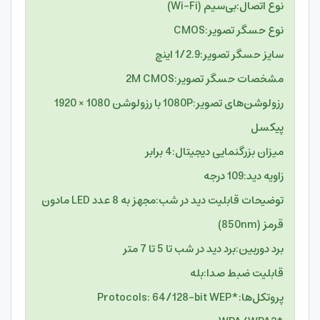
نوع اتصال:
بی‌سیم (Wi-Fi)
نوع حسگر تصویر:
CMOS
سایز حسگر تصویر:
1/2.9 اینچ
مشخصات حسگر تصویر:
2M CMOS
رزولوشن‌های تصویر:
1080P با رزولوشن 1080 × 1920
پیکسل
میزان بزرگنمایی دیجیتال:
4 برابر
زاویه دید:
109 درجه
توضیحات قابلیت دید در شب:
مجهز به 8 عدد LED مادون
قرمز (850nm)
برد دوربین:برد دید در شب تا 5 تا 7 متر
قابلیت ضبط صدا:
بله
پروتکل‌ها:*
Protocols: 64/128-bit WEP