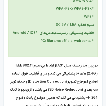
*WPA/WPA2
*WPA-PSK/WPA2-PSK
*WPS
منبع تغذیه:
DC 5V / 1.5A
قابلیت پشتیبانی از سیستم‌عامل‌های: *
Android / iOS
*PC: Blurams official web portal
دوربین مدار بسته مدل A31 از ارتباط بی سیم IEEE 802.11
b/g/n (2.4G ) پشتیبانی می کند و دارای قابلیت فوق العاده
اصلاح اعوجاح تصویر (Distortion Correction) و حذف نویز
سه بعدی (3D Noise Reduction) می باشد و از ویدیو با کدک
H.264+ پشتیبانی می کند که همین موضوع باعث وضوح
بسیار بالای تصاویر ظبط شده توسط آن شده است.