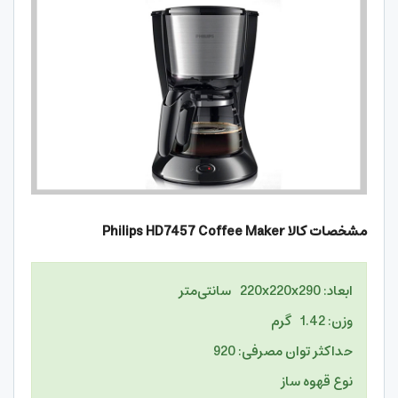
مشخصات کالا
Philips HD7457 Coffee Maker
ابعاد: 220x220x290 سانتی‌متر
وزن: 1.42 گرم
حداکثر توان مصرفی: 920
نوع قهوه ساز
قهوه فرانسه ساز
نوع فیلتر
قابل تعویض
نظر کاربران Philips HD7457 Coffee Maker