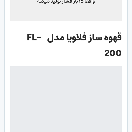
واقعا ۱۵ بار فشار تولید میکنه
قهوه ساز فلاویا مدل FL-
200
مشخصات کالا
Flavia FL-200 Coffee Maker
ابعاد: 20×15×20 سانتی‌متر
وزن: یک کیلوگرم
اقلام همراه: