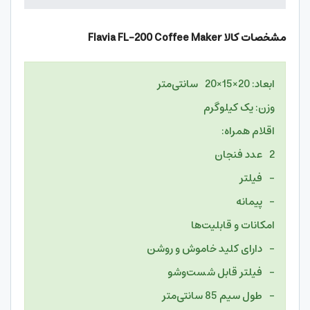
2 عدد فنجان
– فیلتر
– پیمانه
امکانات و قابلیت‌ها
– دارای کلید خاموش و روشن
– فیلتر قابل شست‌وشو
– طول سیم 85 سانتی‌متر
– کفی ضد لغزش برای فنجان ها
حداکثر توان مصرفی: 400
نظر کاربران قهوه ساز فلاویا مدل FL-200