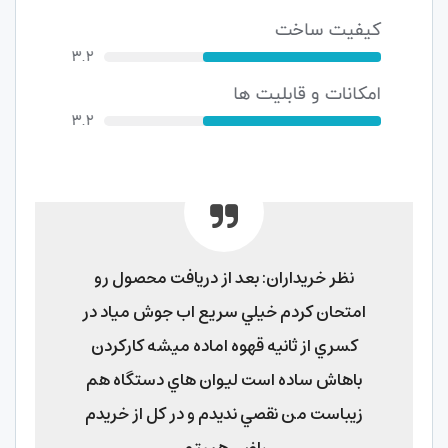
نظر خریداران: بعد از دريافت محصول رو
امتحان كردم خيلي سريع اب جوش مياد در
كسري از ثانيه قهوه اماده ميشه كاركردن
باهاش ساده است ليوان هاي دستگاه هم
زيباست من نقصي نديدم و در كل از خريدم
راضي هستم
قهوه ساز فیلیپس مدل
HD7457