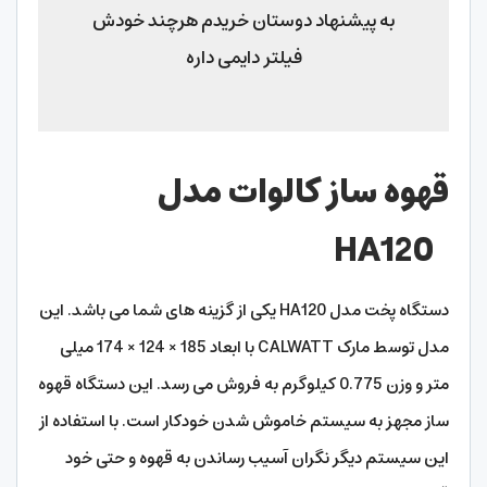
HA120
دستگاه پخت مدل HA120 یکی از گزینه های شما می باشد. این
مدل توسط مارک CALWATT با ابعاد 185 × 124 × 174 میلی
متر و وزن 0.775 کیلوگرم به فروش می رسد. این دستگاه قهوه
ساز مجهز به سیستم خاموش شدن خودکار است. با استفاده از
این سیستم دیگر نگران آسیب رساندن به قهوه و حتی خود
قهوه ساز نخواهید بود
ظرفیت این مدل 300 میلی لیتر است و می تواند حداکثر 5
فنجان قهوه را همزمان آماده کند. توان مصرفی مشخصات
فنی 900 وات می باشد. یکی از مهم ترین ویژگی های این
محصول طراحی دسته قهوه است که می توان آن را به شکل
پیچ جدا کرد و به راحتی در هر مکانی قرار گرفت.قهوه ساز