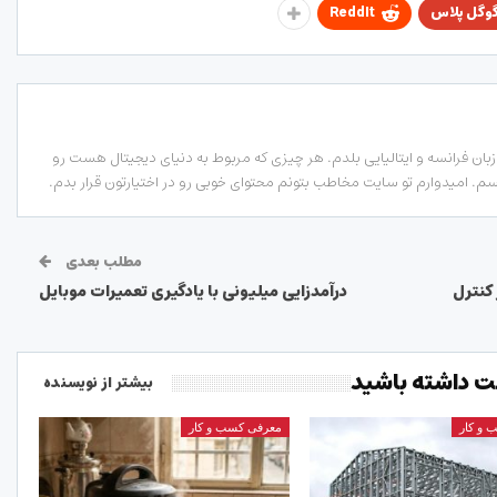
وگل پلاس
ReddIt
ان فرانسه و ایتالیایی بلدم. هر چیزی که مربوط به دنیای دیجیتال هست رو
. امیدوارم تو سایت مخاطب بتونم محتوای خوبی رو در اختیارتون قرار بدم.
مطلب بعدی
کنترل
درآمدزایی میلیونی با یادگیری تعمیرات موبایل
 داشته باشید
بیشتر از نویسنده
 و کار
معرفی کسب و کار