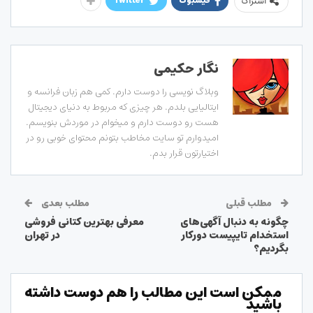
فیسبوک
Twitter
اشتراک
نگار حکیمی
وبلاگ نویسی را دوست دارم. کمی هم زبان فرانسه و
ایتالیایی بلدم. هر چیزی که مربوط به دنیای دیجیتال
هست رو دوست دارم و میخوام در موردش بنویسم.
امیدوارم تو سایت مخاطب بتونم محتوای خوبی رو در
اختیارتون قرار بدم.
مطلب قبلی
مطلب بعدی
چگونه به دنبال آگهی‌های
معرفی بهترین کتانی فروشی
استخدام تایپیست دورکار
در تهران
بگردیم؟
ممکن است این مطالب را هم دوست داشته
باشید