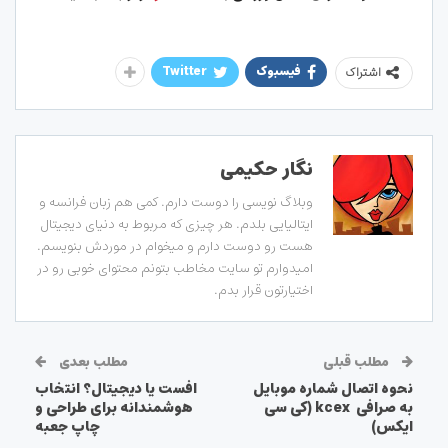
فیسبوک
Twitter
اشتراک
نگار حکیمی
وبلاگ نویسی را دوست دارم. کمی هم زبان فرانسه و
ایتالیایی بلدم. هر چیزی که مربوط به دنیای دیجیتال
هست رو دوست دارم و میخوام در موردش بنویسم.
امیدوارم تو سایت مخاطب بتونم محتوای خوبی رو در
اختیارتون قرار بدم.
مطلب قبلی
مطلب بعدی
نحوه اتصال شماره موبایل
افست یا دیجیتال؟ انتخاب
به صرافی kcex (کی سی
هوشمندانه برای طراحی و
ایکس)
چاپ جعبه