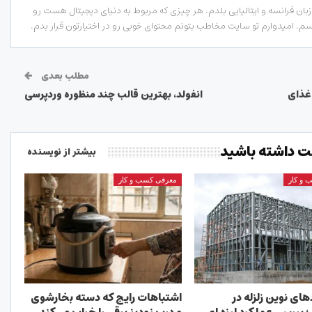
ان فرانسه و ایتالیایی بلدم. هر چیزی که مربوط به دنیای دیجیتال هست رو
. امیدوارم تو سایت مخاطب بتونم محتوای خوبی رو در اختیارتون قرار بدم.
مطلب بعدی
غذای
انفولد، بهترین قالب چند منظوره وردپرسی
 داشته باشید
بیشتر از نویسنده
 و کار
معرفی کسب و کار
های نوین زلزله در
اشتباهات رایج که دسته بخارشوی