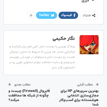
انرژی
فیسبوک
Twitter
اشتراک
نگار حکیمی
وبلاگ نویسی را دوست دارم. کمی هم زبان فرانسه و
ایتالیایی بلدم. هر چیزی که مربوط به دنیای دیجیتال
هست رو دوست دارم و میخوام در موردش بنویسم.
امیدوارم تو سایت مخاطب بتونم محتوای خوبی رو در
اختیارتون قرار بدم.
مطلب قبلی
مطلب بعدی
بهترین سرورهای HP برای
فایروال (Firewall) چیست و
مجازی‌سازی: انتخابی
چگونه از شبکه ها محافظت
هوشمندانه برای کسب‌وکار
میکند؟
شما