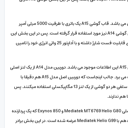
2. باتری گوشی یکی از مهمترین قسمت های آن می باشد. قاب گوشی A15 یک باتری با ظرفیت 5000 میلی آمپر
ساعت را در برگرفته است. که این باتری برای گوشی گوشی A14 نیز مورد استفاده قرار گرفته است. پس در این بخش این
دو دیوایس امتیاز مشابه دریافت میکنند. این باتری قابلیت فست شارژ داشته و با آداپتور 25 واتی انرژی خود را تامین
3. در مقایسه قدرت دوربین گوشی A14 و گوشی A15 این اطلاعات موجود می باشد. دوربین مدل A14 از یک لنز اصلی
50 مگاپیکسلی بدون قابلیت فیلم برداری 4K بهره می برد. جالب اینجاست که دوربین اصل مدل A15 هم دقیقا با
همین قدرت و امکانات می باشد. در بخش دوربین سلفی هر دو گوشی از یک لنز 13 مگاپیکسلی استفاده میکنند. پس
هم ندارند.
4. در بخش سخت افزاری گوشی A14 با تراشه اصلی Mediatek MT6769 Helio G80 و Exynos 850 که یک پردازنده
8 هسته ای می باشد عرضه شده است. گوشی A15 هم با Mediatek Helio G99 عرضه شده است. در این بخش برادر