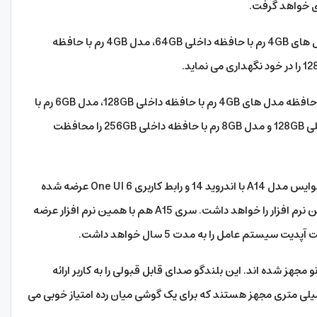
ری خواهد گرفت.
5. قاب گوشی A14 به تفکیک مقدار حافظه مدل های 4GB رم با حافظه داخلی 64GB، مدل 4GB رم با حافظه
نیز با در نظر گرفتن میزان حافظه مدل های 4GB رم با حافظه داخلی 128GB، مدل 6GB رم با
حافظه داخلی 128GB، مدل 8GB رم با حافظه داخلی 128GB و مدل 8GB رم با حافظه داخلی 256GB را محافظت
7. در مقایسه سیستم عامل اورجینال این دو دیوایس مدل A14 با اندروید 14 و رابط کاربری One UI 6 عرضه شده
است این گوشی تا 4 سال قابلیت دریافت آپدیت این نرم افزار را خواهد داشت. سری A15 هم با همین نرم افزار عرضه
ستم عامل را به مدت 5 سال خواهد داشت.
جهز شده اند. این بلندگو صدای قابل قبولی را به کاربر ارائه
هد کرد. هر دو مدل این گوشی ها به جک 3.5 میلی متری مجهز هستند که برای یک گوشی میان رده امتیاز خوبی می