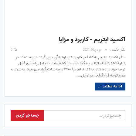
اکسید ایتریم – کاربرد و مزایا
جولای 26, 2025
0
نگار حکیمی
سفر اکسید ایتریم به کشف و کاربردهای اولیه آن برمی‌گردد. این ماده که در
کنار CaO، MgO و BN و سنگ دولومیت کشف شد، به دلیل پایداری قابل
توجه خود در دماهای بالا که تا تقریباً ۲۲۰۰ درجه سانتیگراد می‌رسید، به سرعت
مورد توجه قرار گرفت. در اوایل،…
ادامه مطلب ...