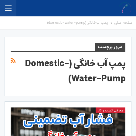
صفحه اصلی
پمپ آب خانگی (domestic-water-pump)
مرور برچسب
پمپ آب خانگی (domestic-
Water-Pump)
معرفی کسب و کار