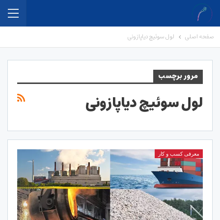
صفحه اصلی
لول سوئیچ دیاپازونی
مرور برچسب
لول سوئیچ دیاپازونی
معرفی کسب و کار