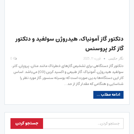
دتکتور گاز آمونیاک، هیدروژن سولفید و دتکتور
گاز کلر پروسنس
فوریه 11, 2025
0
نگار حکیمی
دتکتور گاز دستگاهی برای تشخیص گازهای خطرناک مانند متان، پروپان، کلر،
سولفید هیدروژن، آمونیاک، گاز طبیعی و اکسید کربن (CO) می‌باشد. اساس
کار این دستگاه‌ها بدین صورت است که بوسیله سنسور، گاز مورد نظر را
شناسایی و هنگامی که مقدار گاز از حد…
ادامه مطلب ...